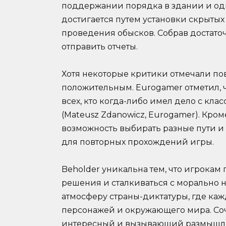
поддержании порядка в здании и од
достигается путем установки скрыты
проведения обысков. Собрав достато
отправить отчеты.
Хотя некоторые критики отмечали по
положительным. Eurogamer отметил, ч
всех, кто когда-либо имел дело с к
(Mateusz Zdanowicz, Eurogamer). Кро
возможность выбирать разные пути и 
для повторных прохождений игры.
Beholder уникальна тем, что игрока
решения и сталкиваться с морально 
атмосферу страны-диктатуры, где каж
персонажей и окружающего мира. Соч
интересный и вызывающий размышле