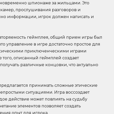
новременно шпионаже за жильцами. Это
х камер, прослушивания разговоров и
чно информации, игрок должен написать и
вторяемость геймплея, общий прием игры был
то управление в игре достаточно простое для
лассическими приключенческими играми
ме того, описанный геймплей создает
получать различные концовки, что актуально
м предлагается принимать сложные этические
непростыми ситуациями. Игра воссоздает
дое действие может повлиять на судьбу
етание элементов позволяет создать
ния опыт для игрока.