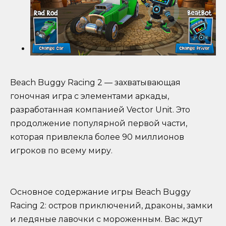
Beach Buggy Racing 2 — захватывающая
гоночная игра с элементами аркады,
разработанная компанией Vector Unit. Это
продолжение популярной первой части,
которая привлекла более 90 миллионов
игроков по всему миру.
Основное содержание игры Beach Buggy
Racing 2: остров приключений, драконы, замки
и ледяные лавочки с мороженным. Вас ждут