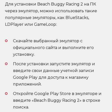
Для установки Beach Buggy Racing 2 на ПК
через эмулятор, можно использовать такие
популярные эмуляторы, как BlueStacks,
LDPlayer или GameLoop:
Скачайте выбранный эмулятор с
официального сайта и выполните его
установку.
После установки запустите эмулятор и
введите свои данные учетной записи
Google Play для доступа к магазину
приложений.
Откройте Google Play Store в эмуляторе и
введите «Beach Buggy Racing 2» в строке
поиска.