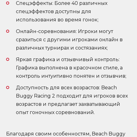
Спецэффекты: Более 40 различных
спецэффектов доступны для
использования во время гонок;
Онлайн-соревнования: Игроки могут
сразиться с другими игроками онлайн в
различных турнирах и состязаниях;
Яркая графика и отзывчивый контроль:
Графика выполнена в красочном стиле, а
контроль интуитивно понятен и отзывчив;
Доступность для всех возрастов: Beach
Buggy Racing 2 подходит для игроков всех
возрастов и предлагает захватывающий
опыт гоночных соревнований.
Благодаря своим особенностям, Beach Buggy