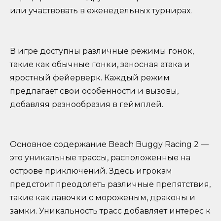
или участвовать в еженедельных турнирах.
В игре доступны различные режимы гонок,
такие как обычные гонки, заносная атака и
яростный фейерверк. Каждый режим
предлагает свои особенности и вызовы,
добавляя разнообразия в геймплей.
Основное содержание Beach Buggy Racing 2 —
это уникальные трассы, расположенные на
острове приключений. Здесь игрокам
предстоит преодолеть различные препятствия,
такие как лавочки с мороженым, драконы и
замки. Уникальность трасс добавляет интерес к