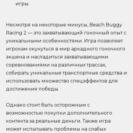
игры.
Несмотря на некоторые минусы, Beach Buggy
Racing 2 — это захватывающий гоночный опыт с
уникальными особенностями. Игра позволяет
игрокам окунуться в мир аркадного гоночного
экшена и насладиться захватывающими
соревнованиями на различных трассах,
собирать уникальные транспортные средства и
использовать множество спецэффектов для
достижения победы.
Однако стоит быть осторожным с
возможностью покупки дополнительного
контента за реальные деньги. Также игра
может испытывать проблемы на слабых