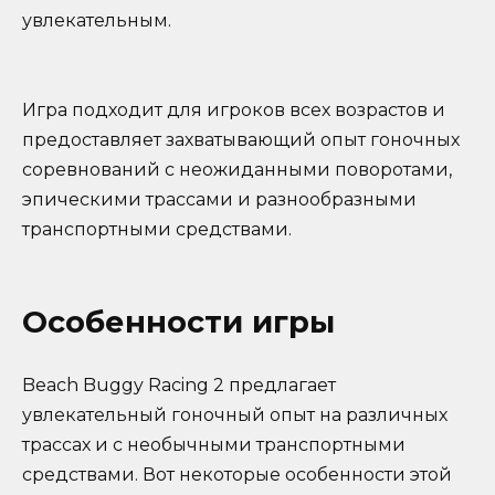
увлекательным.
Игра подходит для игроков всех возрастов и
предоставляет захватывающий опыт гоночных
соревнований с неожиданными поворотами,
эпическими трассами и разнообразными
транспортными средствами.
Особенности игры
Beach Buggy Racing 2 предлагает
увлекательный гоночный опыт на различных
трассах и с необычными транспортными
средствами. Вот некоторые особенности этой