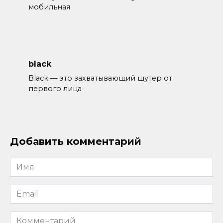
мобильная
black
Black — это захватывающий шутер от
первого лица
Добавить комментарий
Имя
*
Email
*
Комментарий