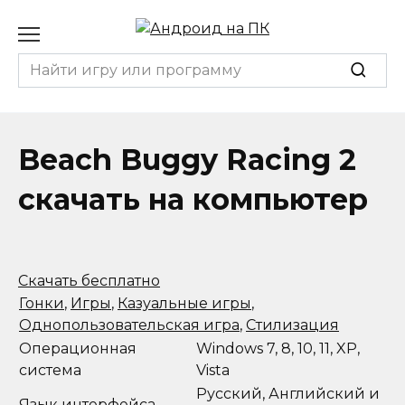
Перейти
к
содержанию
Search
for:
Beach Buggy Racing 2
скачать на компьютер
Скачать бесплатно
Гонки
,
Игры
,
Казуальные игры
,
Однопользовательская игра
,
Стилизация
Операционная
Windows 7, 8, 10, 11, XP,
система
Vista
Русский, Английский и
Язык интерфейса