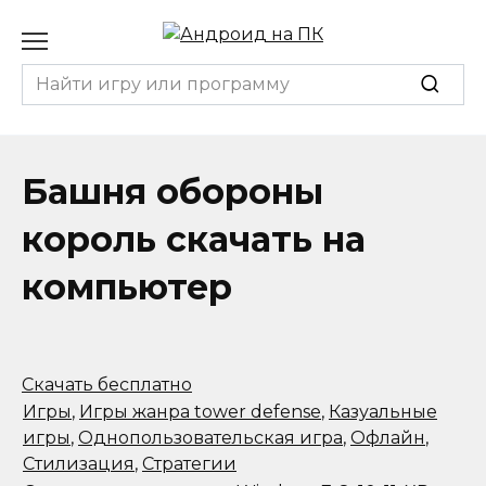
Перейти
к
содержанию
Search
for:
Башня обороны
король скачать на
компьютер
Скачать бесплатно
Игры
,
Игры жанра tower defense
,
Казуальные
игры
,
Однопользовательская игра
,
Офлайн
,
Стилизация
,
Стратегии