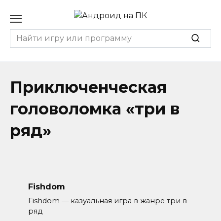
Перейти
к
содержанию
Search
for:
Приключенческая
головоломка «три в
ряд»
Fishdom
Fishdom — казуальная игра в жанре три в
ряд