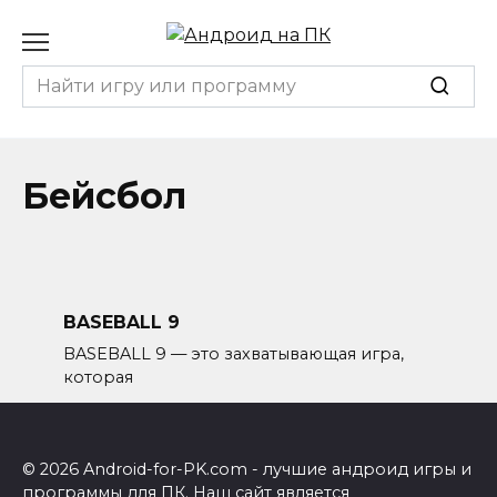
Перейти
к
содержанию
Search
for:
Бейсбол
BASEBALL 9
BASEBALL 9 — это захватывающая игра,
которая
© 2026 Android-for-PK.com - лучшие андроид игры и
программы для ПК. Наш сайт является